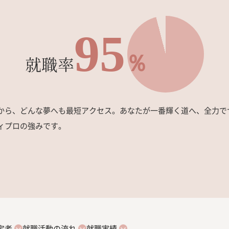
95
％
就職率
から、どんな夢へも最短アクセス。あなたが一番輝く道へ、全力で
ィプロの強みです。
定者
就職活動の流れ
就職実績