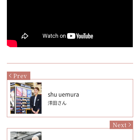
Prev
shu uemura
澤田さん
Next