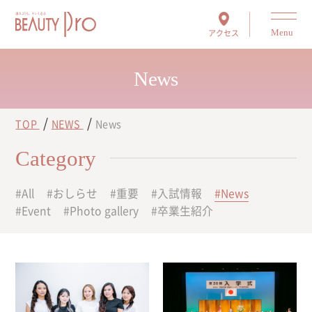
アクセス
Menu
News
TOP
NEWS
News
Category
All
おしらせ
重要
入試情報
News
Event
Photo gallery
卒業生紹介