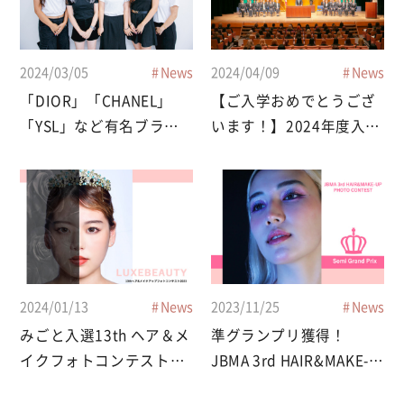
2024/03/05
News
2024/04/09
News
「DIOR」「CHANEL」
【ご入学おめでとうござ
「YSL」など有名ブラン
います！】2024年度入学
ドに多数内定☆
式
2024/01/13
News
2023/11/25
News
みごと入選13th ヘア＆メ
準グランプリ獲得！
イクフォトコンテスト
JBMA 3rd HAIR&MAKE-
2023
UP PHOTO CONTEST