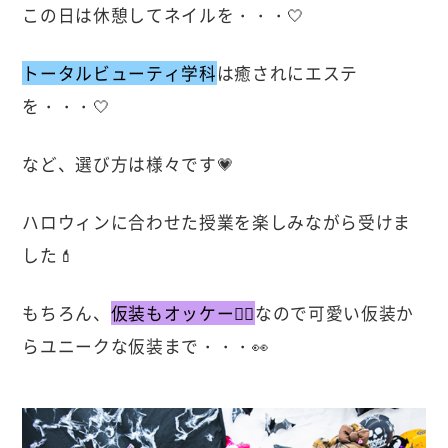
この日は休憩してネイルを・・・🤍
トータルビューティ学科
は癒されにエステ
を・・・🤍
など、選び方は様々です💗
ハロウィンに合わせた授業を楽しみながら受けま
した💄
もちろん、
仮装もオッケー👌🏻
なので可愛い仮装か
らユニークな仮装まで・・・👀