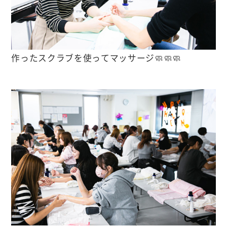
作ったスクラブを使ってマッサージ🧼🧼🧼