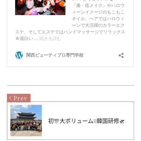
Prev
初🎊大ボリューム❕❕韓国研修🛫