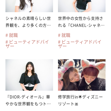
シャネルの素晴らしい世
世界中の女性から支持さ
界観を、より多くの方に
れる『CHANEL-シャネ
広めたい
ル-』に内定
就職
就職
ビューティアドバイ
ビューティアドバイ
ザー
ザー
『DIOR-ディオール』華
修学旅行in🌟ディズニー
やかな世界観をもつトッ
リゾート🎀
プブランドへ内定