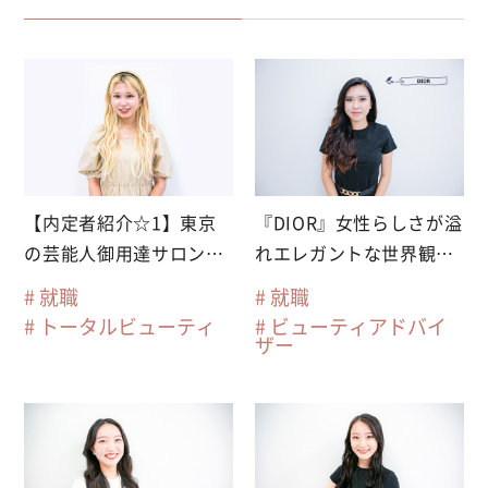
【内定者紹介☆1】東京
『DIOR』女性らしさが溢
の芸能人御用達サロン
れエレガントな世界観を
『SHIMA』に内定！
体現するブランドに内定
就職
就職
トータルビューティ
ビューティアドバイ
ザー