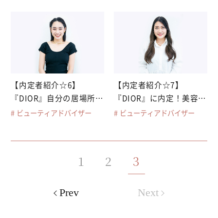
【内定者紹介☆6】
【内定者紹介☆7】
『DIOR』自分の居場所は
『DIOR』に内定！美容専
ここだ！と直感
門学校ならではの経験を
ビューティアドバイザー
ビューティアドバイザー
アピール
1
2
3
Prev
Next