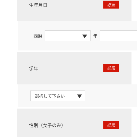
生年月日
必須
西暦
年
学年
必須
性別（女子のみ）
必須