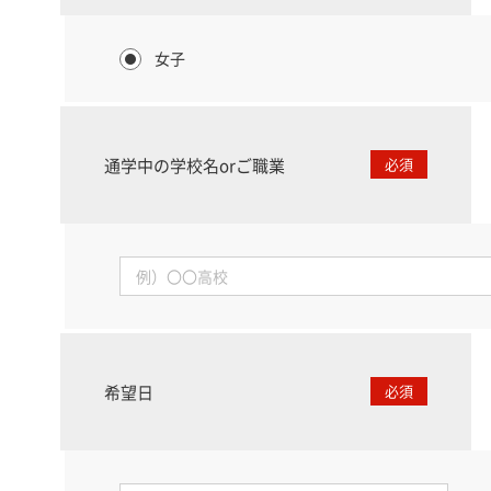
女子
通学中の学校名orご職業
必須
希望日
必須