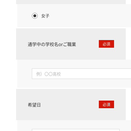
女子
通学中の学校名orご職業
必須
希望日
必須