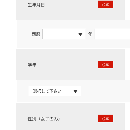
生年月日
必須
西暦
年
学年
必須
性別（女子のみ）
必須