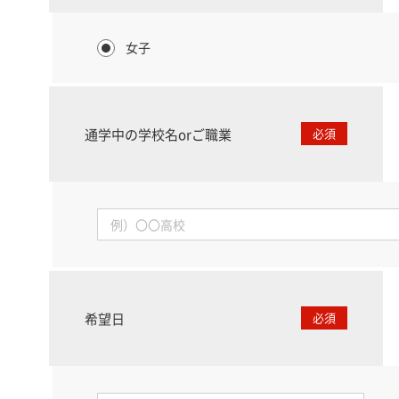
女子
通学中の学校名orご職業
必須
希望日
必須