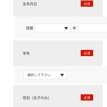
生年月日
必須
西暦
年
学年
必須
性別（女子のみ）
必須