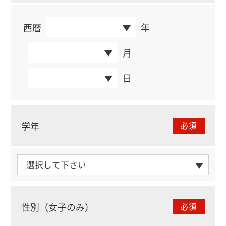
西暦
年
月
日
学年
必須
性別（女子のみ）
必須