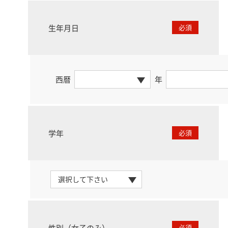
生年月日
必須
西暦
年
学年
必須
性別（女子のみ）
必須