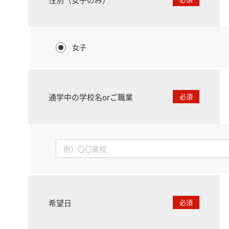
女子
通学中の学校名orご職業
必須
希望日
必須