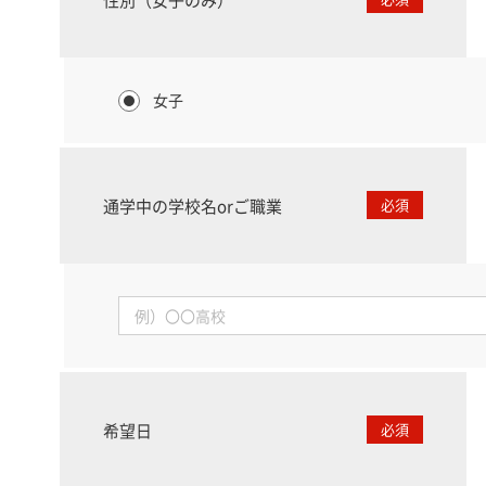
女子
通学中の学校名orご職業
必須
希望日
必須