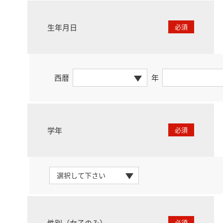
生年月日
必須
西暦
年
学年
必須
性別（女子のみ）
必須